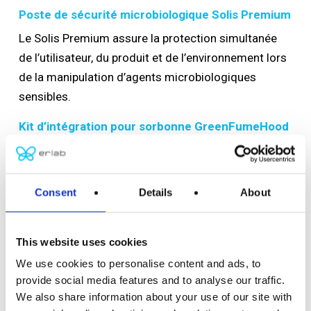
Poste de sécurité microbiologique Solis Premium
Le Solis Premium assure la protection simultanée
de l’utilisateur, du produit et de l’environnement lors
de la manipulation d’agents microbiologiques
sensibles.
Kit d’intégration pour sorbonne GreenFumeHood
Le kit GreenFumeHood permet de transformer une
sorbonne traditionnelle en solution à filtration,
Consent
Details
About
réduisant la consommation énergétique tout en
maintenant un haut niveau de sécurité.
This website uses cookies
We use cookies to personalise content and ads, to
Informations pratiques
provide social media features and to analyse our traffic.
Lieu : Centre de Congrès de Lyon (Cité
We also share information about your use of our site with