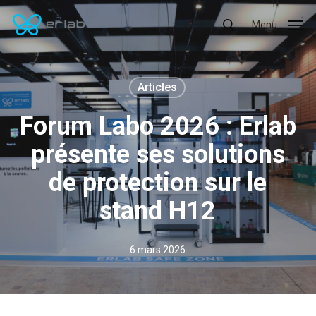
Skip
Menu
Menu
to
search
main
content
Articles
Forum Labo 2026 : Erlab
présente ses solutions
de protection sur le
stand H12
6 mars 2026