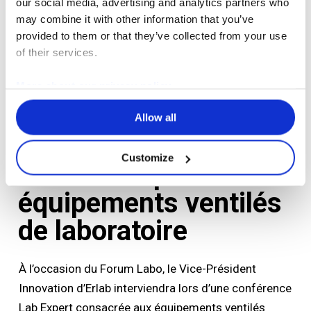
our social media, advertising and analytics partners who
Internationale), Lyon 6ème, France
may combine it with other information that you’ve
Dates : du 10 au 11 mars
provided to them or that they’ve collected from your use
of their services.
Horaires : de 9h00 à 18h00
More about our privacy policy
Stand Erlab : H12
Allow all
Une conférence pour
Customize
mieux comprendre les
équipements ventilés
de laboratoire
À l’occasion du Forum Labo, le Vice-Président
Innovation d’Erlab interviendra lors d’une conférence
Lab Expert consacrée aux équipements ventilés