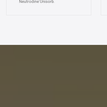
Neutrodine
Unisorb.
®