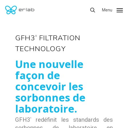
Skip
Menu
Menu
to
search
main
content
GFH3
FILTRATION
®
TECHNOLOGY
Une
nouvelle
façon
de
concevoir
les
sorbonnes
de
laboratoire.
GFH3
redéfinit les standards des
®
sorbonnes de laboratoire en