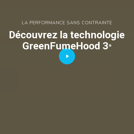
Play
Video
LA PERFORMANCE SANS CONTRAINTE
Découvrez
la
technologie
GreenFumeHood
3
®