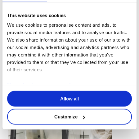
La maintenance, centralisée, simplifie le suivi et la
This website uses cookies
gestion de l’équipement. Conçue pour s’inscrire
We use cookies to personalise content and ads, to
naturellement dans l’architecture du poste de
provide social media features and to analyse our traffic.
sécurité microbiologique, cette intégration préserve
We also share information about your use of our site with
l’ergonomie et la fluidité de l’environnement de
our social media, advertising and analytics partners who
travail, tout en conservant sa simplicité.
may combine it with other information that you’ve
provided to them or that they’ve collected from your use
of their services.
More about our privacy policy
Allow all
Customize