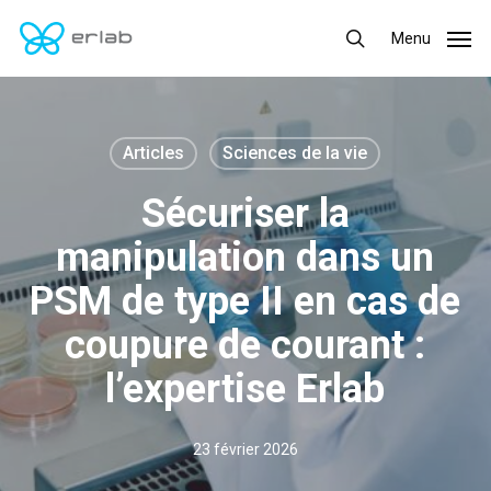
Skip
Menu
Menu
to
search
main
content
Articles
Sciences de la vie
Sécuriser la
manipulation dans un
PSM de type II en cas de
coupure de courant :
l’expertise Erlab
23 février 2026