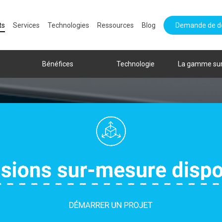
ts
Services
Technologies
Ressources
Blog
Demande de d
Bénéfices
Technologie
La gamme su