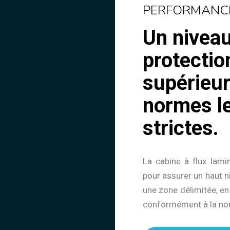
PERFORMANC
Un nivea
protectio
supérieur
normes le
strictes.
La cabine à flux lami
pour assurer un haut n
une zone délimitée, en
conformément à la no