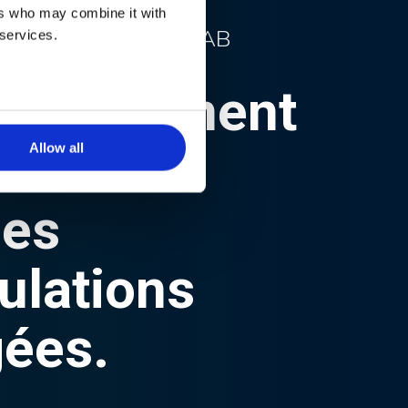
ers who may combine it with
S SOUFFLANTS ERLAB
 services.
vironnement
Allow all
des
ulations
gées.