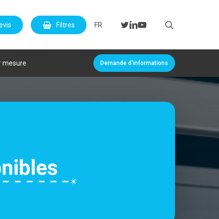
Menu
search
twitter
linkedin
youtube
evis
Filtres
FR
r mesure
Demande d'informations