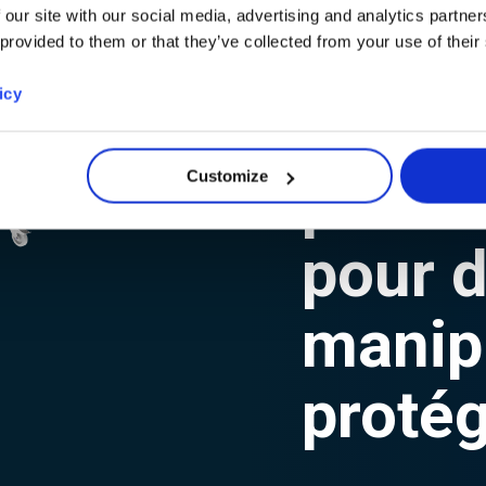
 our site with our social media, advertising and analytics partn
LES PLAFOND
 provided to them or that they’ve collected from your use of their
icy
Un en
pur
Customize
pour 
manip
proté