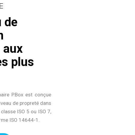
E
u de
n
 aux
s plus
naire P.Box est conçue
iveau de propreté dans
 classe ISO 5 ou ISO 7,
rme ISO 14644-1.