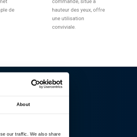
met
commande, situé à
mple de
hauteur des yeux, offre
une utilisation
conviviale.
About
se our traffic. We also share