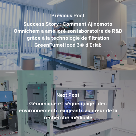
Previous Post
Success Story : Comment Ajinomoto
Omnichem a amélioré son laboratoire de R&D
grâce à la technologie de filtration
GreenFumeHood 3® d’Erlab
Next Post
Génomique et séquençage : des
environnements exigeants au cœur de la
recherche médicale