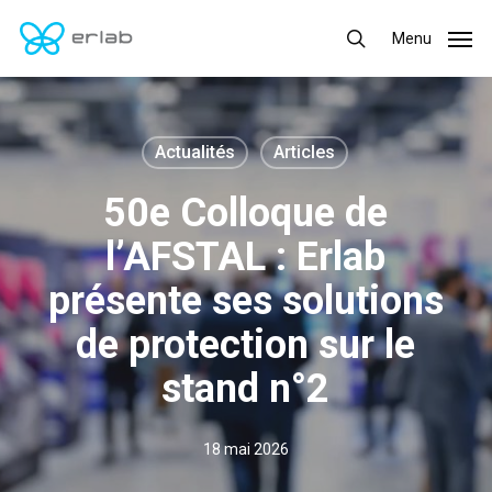
Skip
Menu
Menu
to
search
main
content
Actualités
Articles
50e Colloque de
l’AFSTAL : Erlab
présente ses solutions
de protection sur le
stand n°2
18 mai 2026