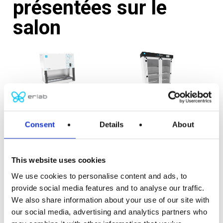
présentées sur le
salon
Consent
Details
About
PSM – Hotte de change Anilis
Les Postes de Sécurité Microbiologique – Hottes de
This website uses cookies
change Anilis sont spécialement conçus pour
We use cookies to personalise content and ads, to
protéger les rongeurs lors des opérations de
provide social media features and to analyse our traffic.
changement de cages en animalerie. Grâce à un flux
We also share information about your use of our site with
d’air maîtrisé et une filtration HEPA haute efficacité,
our social media, advertising and analytics partners who