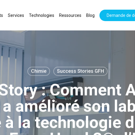
ts
Services
Technologies
Ressources
Blog
Demande de d
Chimie
Success Stories GFH
Story : Comment 
 amélioré son lab
à la technologie de