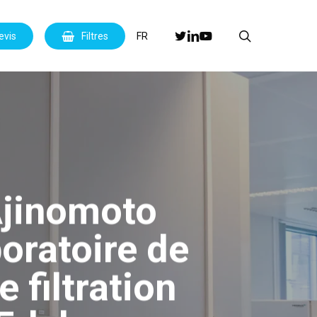
Menu
search
twitter
linkedin
youtube
evis
Filtres
FR
Ajinomoto
oratoire de
 filtration