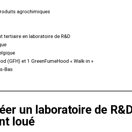
produits agrochimiques
 tertiaire en laboratoire de R&D
que
elgique
d (GFH) et 1 GreenFumeHood « Walk-in »
ys-Bas
réer un laboratoire de R&
nt loué