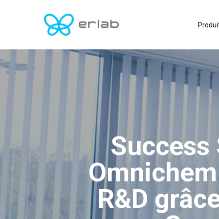
Skip
to
Produi
main
content
Success 
Omnichem a
R&D grâce 