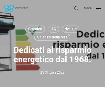
Skip
Menu
Menu
to
search
main
content
Chimica
IAQ
Notizie
Scienze della Vita
Dedicati al risparmio
energetico dal 1968.
25 Ottobre 2022