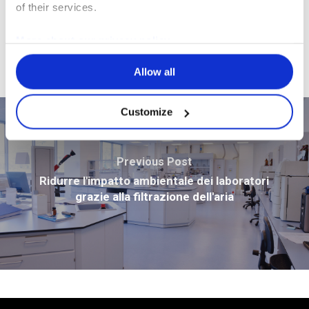
la vostra attività.
of their services.
Contattateci
More about our privacy policy
Allow all
Customize
Previous Post
Ridurre l'impatto ambientale dei laboratori
grazie alla filtrazione dell'aria