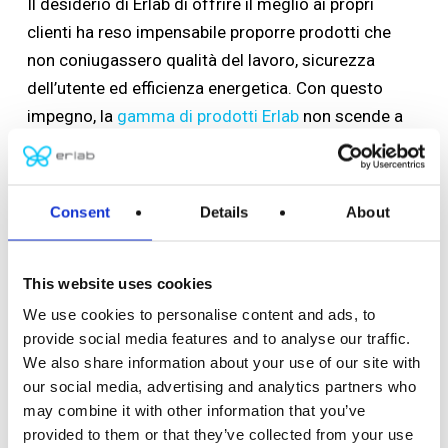
Il desiderio di Erlab di offrire il meglio ai propri
clienti ha reso impensabile proporre prodotti che
non coniugassero qualità del lavoro, sicurezza
dell’utente ed efficienza energetica. Con questo
impegno, la
gamma di prodotti Erlab
non scende a
compromessi tra questi tre parametri. Dalle cappe
di filtrazione ai depuratori d’aria e alle soluzioni di
stoccaggio, le nostre innovazioni consentono di
Consent
Details
About
risparmiare energia e contribuiscono a creare
laboratori più rispettosi dell’ambiente. Riducete la
This website uses cookies
vostra impronta energetica con le nostre
apparecchiature che vanno dai 15W per i nostri
We use cookies to personalise content and ads, to
provide social media features and to analyse our traffic.
armadi di filtrazione, ai 65W per le nostre cappe di
We also share information about your use of our site with
filtrazione fino ai 440W per i nostri kit di filtrazione
our social media, advertising and analytics partners who
integrati GreenFumeHood3, e beneficiate di
may combine it with other information that you’ve
soluzioni specifiche che vi permettano di continuare
provided to them or that they’ve collected from your use