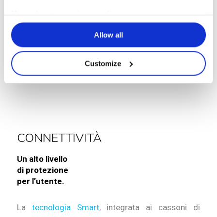
aerazione né altra connessione a parte il cavo di
More about our privacy policy
alimentazione.
Allow all
Richiesta di informazioni
Customize
CONNETTIVITÀ
Un alto livello
di protezione
per l’utente.
La
tecnologia Smart
, integrata ai cassoni di