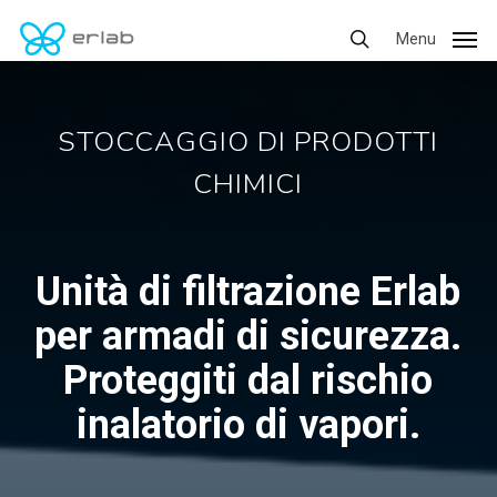
Skip
Menu
Menu
to
search
main
content
STOCCAGGIO DI PRODOTTI
CHIMICI
Unità di filtrazione Erlab
per armadi di sicurezza.
Proteggiti dal rischio
inalatorio di vapori.