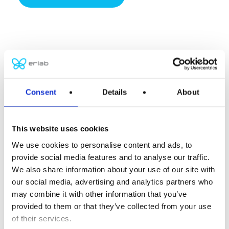
SEMPLICITÀ
Consent
Details
About
Assemblaggio, connessione
e sei pronto a lavorare.
This website uses cookies
Facilità di trasporto, installazione, stoccaggio e di
We use cookies to personalise content and ads, to
sostituzione del filtro. Abbiamo pensato a tutto
provide social media features and to analyse our traffic.
per rendere il cassone di filtrazione parte
We also share information about your use of our site with
our social media, advertising and analytics partners who
integrante del tuo armadio di sicurezza. Facilità di
may combine it with other information that you’ve
installazione. Concepito come sistema di
provided to them or that they’ve collected from your use
filtrazione autonomo e complementare per il tuo
of their services.
armadio, il cassone non richiede condotte di