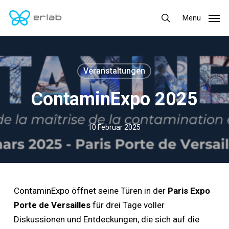
Skip
Menu
Menu
to
search
main
content
Veranstaltungen
ContaminExpo 2025
10 Februar 2025
ContaminExpo öffnet seine Türen in der
Paris Expo
Porte de Versailles
für drei Tage voller
Diskussionen und Entdeckungen, die sich auf die