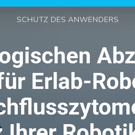
SCHUTZ DES ANWENDERS
logischen Ab
für Erlab-Rob
chflusszytome
 Ihrer Robotik