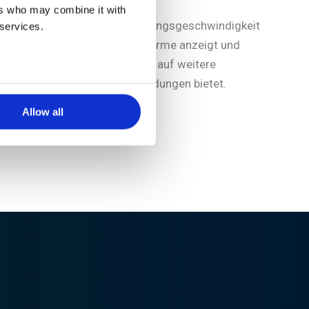
artung
der die
ers who may combine it with
Strömungsgeschwindigkeit
 services.
tliche
und Alarme anzeigt und
Zugriff auf weitere
f der
Anwendungen bietet.
splatte
Allow all
mus.