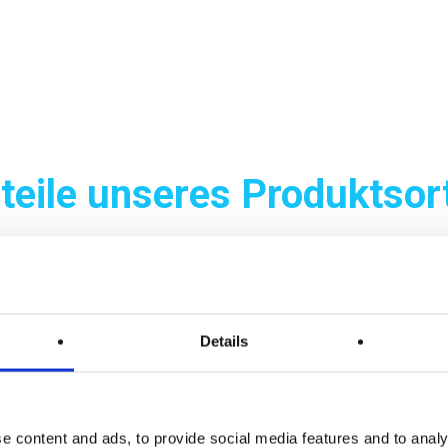
rteile unseres Produktsor
Sicherheit
Einfachheit
Details
Eine hochwertige
Dank des Designs
Filtration erhöht die
den einfachen Zu
Sicherheit des
zum Gerät ermögl
Personals und den
ist eine sichere
e content and ads, to provide social media features and to analy