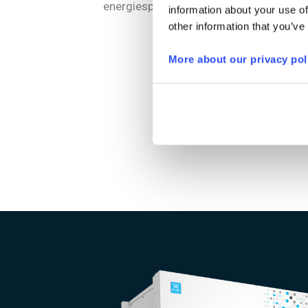
energiesparend.
information about your use of
other information that you’ve
More about our privacy pol