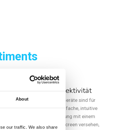
timents
Konnektivität
About
, das
Diese Geräte sind für
gang
eine einfache, intuitive
icht,
Bedienung mit einem
Touchscreen versehen,
se our traffic. We also share