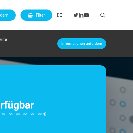
Menu
search
twitter
linkedin
youtube
rdern
Filter
DE
erte
Informationen anfordern