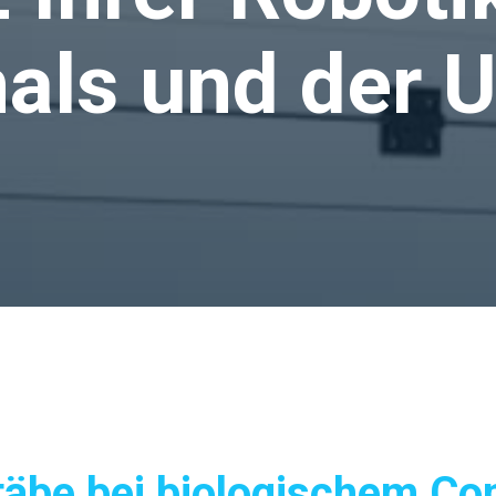
als und der 
äbe bei biologischem Con