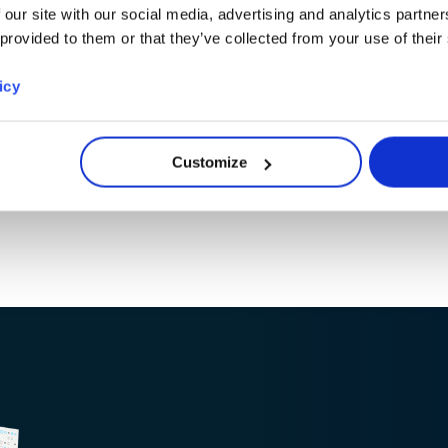
Schutz der
Einstellung und W
 our site with our social media, advertising and analytics partn
Arbeitsvorgänge.
des Geräts
 provided to them or that they’ve collected from your use of their
gewährleistet: sei
icy
Schiebefenster,
Zugangsklappe au
Frontseite, Arbeit
Customize
mit
Schiebemechanis