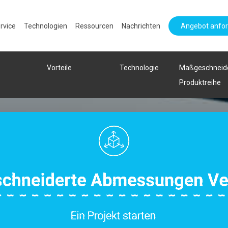
rvice
Technologien
Ressourcen
Nachrichten
Angebot anfo
Vorteile
Technologie
Maßgeschneid
Produktreihe