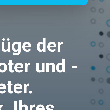
züge der
oter und -
ter.
, Ihres