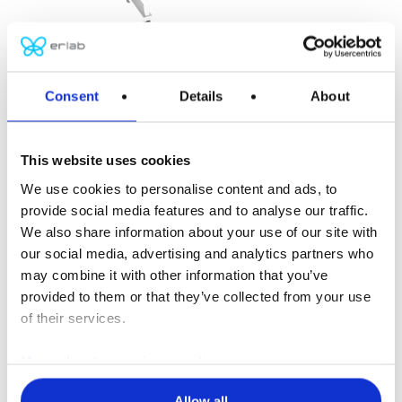
Consent
Details
About
Absoluter Schutz
This website uses cookies
Führen Sie Anwendungen in einer völlig
We use cookies to personalise content and ads, to
sicheren Umgebung durch
provide social media features and to analyse our traffic.
We also share information about your use of our site with
our social media, advertising and analytics partners who
Transportierbare
may combine it with other information that you’ve
Isolationsarbeitsräume
provided to them or that they’ve collected from your use
of their services.
More about our privacy policy
Allow all