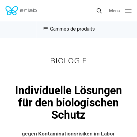
Skip
Menu
Menu
to
search
main
content
BIOLOGIE
Individuelle Lösungen
für den biologischen
Schutz
gegen Kontaminationsrisiken im Labor