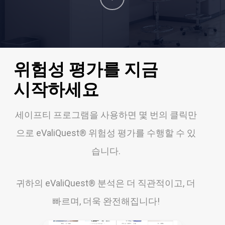
to
the
위험성
평가를
지금
next
시작하세요
section
세이프티 프로그램을 사용하면 몇 번의 클릭만
으로 eValiQuest® 위험성 평가를 수행할 수 있
습니다.
귀하의 eValiQuest® 분석은 더 직관적이고, 더
빠르며, 더욱 완전해집니다!