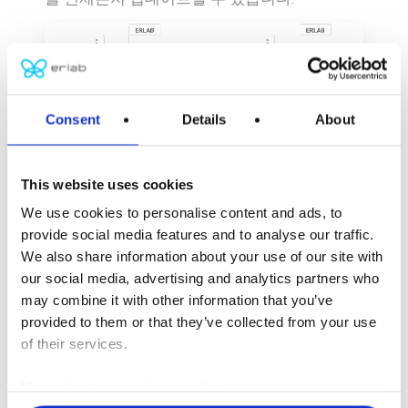
Consent
Details
About
This website uses cookies
We use cookies to personalise content and ads, to
provide social media features and to analyse our traffic.
We also share information about your use of our site with
제품
관리
모듈
our social media, advertising and analytics partners who
may combine it with other information that you’ve
규정 준수, 위험 관리 및 완벽한 추적성을 위한
provided to them or that they’ve collected from your use
of their services.
필수 도구입니다.
More about our privacy policy
작업에 사용되는 모든 화학제품을 등록하고, 언