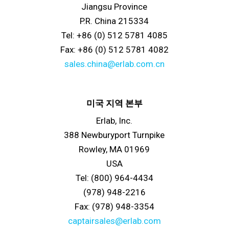
Jiangsu Province
P.R. China 215334
Tel: +86 (0) 512 5781 4085
Fax: +86 (0) 512 5781 4082
sales.china@erlab.com.cn
미국 지역 본부
Erlab, Inc.
388 Newburyport Turnpike
Rowley, MA 01969
USA
Tel: (800) 964-4434
(978) 948-2216
Fax: (978) 948-3354
captairsales@erlab.com