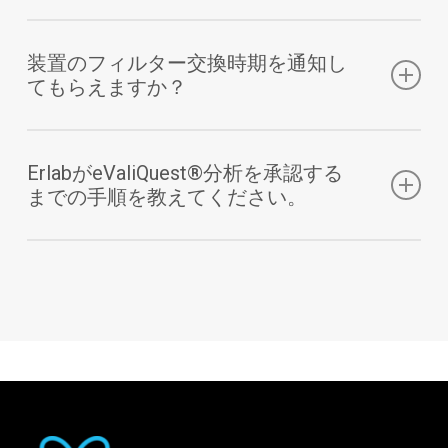
eValiQuest」セクションからいつでもアクセス可能
す。FDSを入手後、その製品が当社機器で安全に取
問題ありません。
です。以前のリスク分析を記録し、作業条件が変わ
り扱えるかを分析いたします。
作業条件を変更した場合は、「機器管理」モジュー
装置のフィルター交換時期を通知し
った場合にも簡単に更新できます。
てもらえますか？
ルで簡単に更新し、必要に応じて新しいeValiQuest
リスク分析を実施できます。新しい操作内容、新規
もちろんです。
化学物質の使用、または以前の研究と異なる使用量
装置を登録すると、フィルター構成、寿命、交換日
ErlabがeValiQuest®分析を承認する
を入力するだけで、最新の分析結果が現状を正確に
までの手順を教えてください。
など、フィルターに関するすべての情報を確認でき
反映します。
ます。
承認プロセスはシンプルで迅速です。
リスク分析を提出すると、専門家が内容を精査しま
す。その後、日常作業の安全を確保するために最適
なソリューションを提案します。さらに、作業内容
をいつでも修正可能で、変更によって装置の調整が
必要と判断された場合は、専門家から通知が届きま
す。