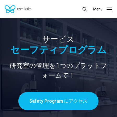
Skip
Menu
Menu
to
search
main
content
サービス
セーフティプログラム
研究室の管理を1つのプラットフ
ォームで！
Safety Program にアクセス