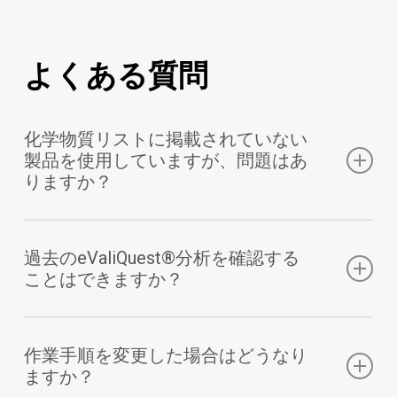
よくある質問
化学物質リストに掲載されていない
製品を使用していますが、問題はあ
りますか？
いいえ、問題ありません。
過去のeValiQuest®分析を確認する
ことはできますか？
まだリストに含まれていない化学製品を使用してい
る場合は、安全データシート（FDS）があれば、そ
はい、可能です。
れを添えてご提出ください。FDSをお持ちでない場
進行中または過去のすべてのeValiQuest®分析は、
作業手順を変更した場合はどうなり
合でも、当社のQuarks Safetyテクノロジーが製造
ますか？
Safety Programプラットフォーム内の「マイ
元または公式データベースから自動的に取得しま