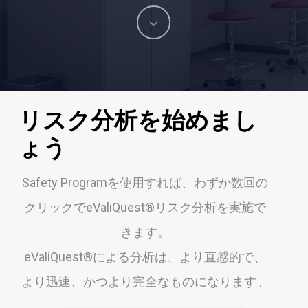
Navigate
to
the
リスク分析を始めまし
next
ょう
section
Safety Programを使用すれば、わずか数回の
クリックでeValiQuest®リスク分析を実施で
きます。
eValiQuest®による分析は、より直感的で、
より迅速、かつより完全なものになります。