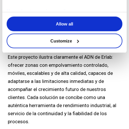
More about our privacy policy
La experiencia de
Allow all
Erlab al servicio del
rendimiento industrial
Customize
Este proyecto ilustra claramente el ADN de Erlab:
ofrecer zonas con empolvamiento controlado,
móviles, escalables y de alta calidad, capaces de
adaptarse a las limitaciones inmediatas y de
acompañar el crecimiento futuro de nuestros
clientes. Cada solución se concibe como una
auténtica herramienta de rendimiento industrial, al
servicio de la continuidad y la fiabilidad de los
procesos.