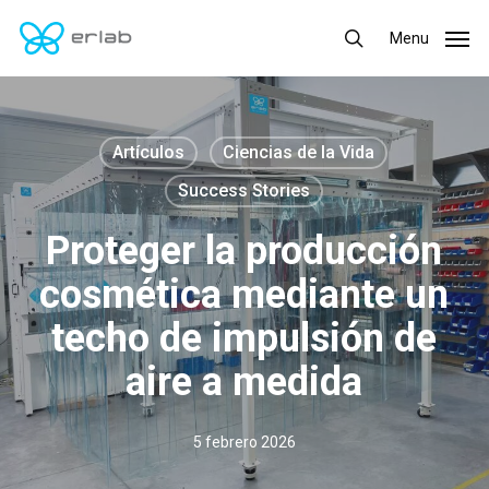
Skip
Menu
Menu
to
search
main
content
Artículos
Ciencias de la Vida
Success Stories
Proteger la producción
cosmética mediante un
techo de impulsión de
aire a medida
5 febrero 2026