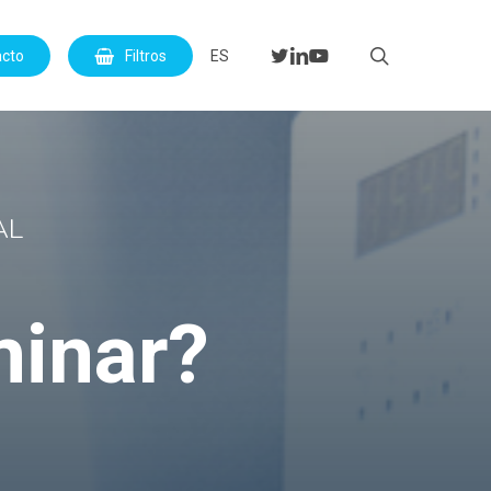
Menu
search
twitter
linkedin
youtube
acto
Filtros
ES
AL
minar?