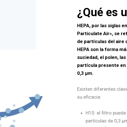
¿Qué es u
HEPA, por las siglas e
Particulate Air», se re
de partículas del aire d
HEPA son la forma más 
suciedad, el polen, las
partícula presente en 
0,3 µm.
Existen diferentes clas
su eficacia:
H10: el filtro puede
partículas de 0,3 µ