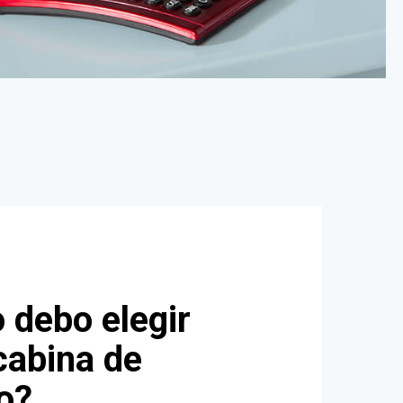
o debo elegir
cabina de
io?