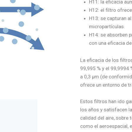
H11: la eficacia au
H12: el filtro ofrec
H13: se capturan al
micropartículas.
H14: se absorben p
con una eficacia de
La eficacia de los filtr
99,995 % y el 99,9994 
a 0,3 µm (de conformi
ofrece un entorno de tr
Estos filtros han ido ga
los años y satisfacen 
calidad del aire, sobre
como el aeroespacial, el