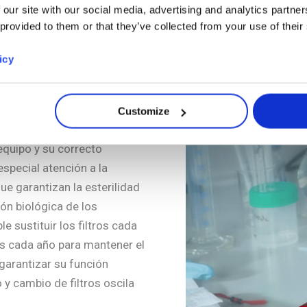
 our site with our social media, advertising and analytics partn
y los 10 000 EUR. El precio
 provided to them or that they’ve collected from your use of their
cción (protección de
operador), del tamaño del
icy
.
laminar, Erlab le recomienda
Customize
 mantenimiento para
equipo y su correcto
special atención a la
que garantizan la esterilidad
ión biológica de los
e sustituir los filtros cada
ros cada año para mantener el
garantizar su función
 y cambio de filtros oscila