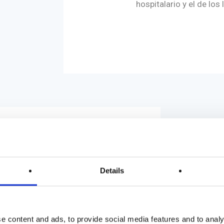
hospitalario y el de los
ta una
Details
o laminar ?
e content and ads, to provide social media features and to analy
de flujo laminar para