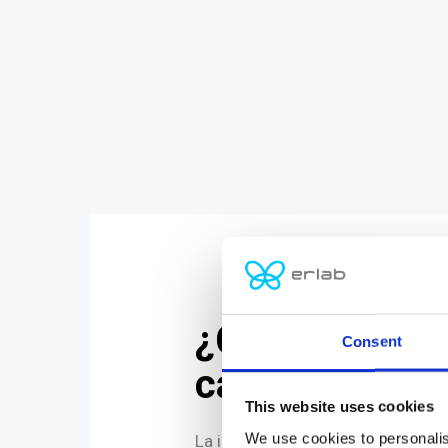
¿Cuánto cues
Consent
cabina de fluj
This website uses cookies
We use cookies to personalis
La inversión media en una cabina 