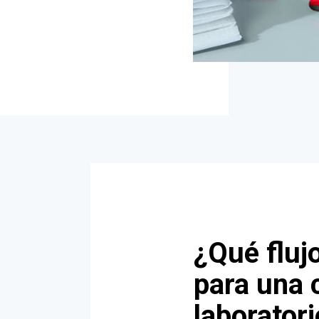
¿Qué fluj
para una 
laborator