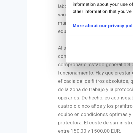
information about your use of
laboratorio oscila entre los 3000 
other information that you’ve
varía en función del tipo de prote
manipulación y/o protección del 
More about our privacy pol
equipo y de las opciones elegidas
Al adquirir una campana de flujo 
contratar o programar visitas de
comprobar el estado general del 
funcionamiento. Hay que prestar e
eficacia de los filtros absolutos, 
de la zona de trabajo y la protecc
operarios. De hecho, es aconsejabl
cuatro o cinco años y los prefilt
equipo en condiciones óptimas y 
protectora. El coste de suministro
entre 150,00 y 1500,00 EUR.