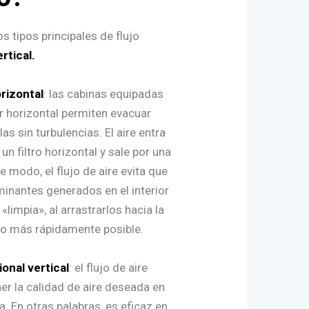
s tipos principales de flujo
rtical.
orizontal
: las cabinas equipadas
ar horizontal permiten evacuar
as sin turbulencias. El aire entra
 un filtro horizontal y sale por una
te modo, el flujo de aire evita que
inantes generados en el interior
limpia», al arrastrarlos hacia la
 lo más rápidamente posible.
ional vertical
: el flujo de aire
er la calidad de aire deseada en
na. En otras palabras, es eficaz en