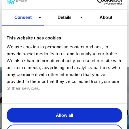
いためランニングコストを削減できます。
Consent
Details
About
※使用物質、使用状態、頻度等によっては、
ダクト
レスヒュームフード
は使用できない場合がありま
す。
This website uses cookies
We use cookies to personalise content and ads, to
provide social media features and to analyse our traffic.
We also share information about your use of our site with
our social media, advertising and analytics partners who
may combine it with other information that you’ve
provided to them or that they’ve collected from your use
of their services.
Previous Post
ErlabがOriental Gikenと提携し、日本でダクト
More about our privacy policy
レスヒュームフードの特別キャンペーンを実施
中！
Allow all