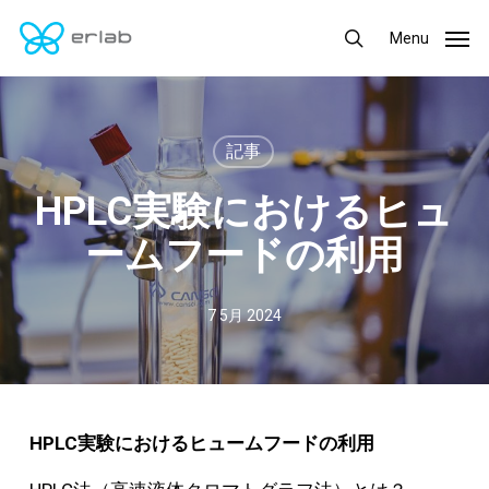
Skip
Menu
Menu
to
search
main
content
記事
HPLC実験におけるヒュ
ームフードの利用
7 5月 2024
HPLC
実験におけるヒュームフードの利用