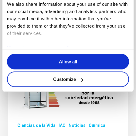
de los laboratorios con la filtración del
We also share information about your use of our site with
aire
our social media, advertising and analytics partners who
may combine it with other information that you’ve
Los laboratorios son esenciales para la
provided to them or that they’ve collected from your use
investigación científica y el desarrollo de
of their services.
nuevas tecnologías, pero…
More about our privacy policy
2 diciembre 2024
Allow all
Movilizados
Customize
por
la
sobriedad
energética
desde
Ciencias de la Vida
IAQ
Noticias
Química
1968.