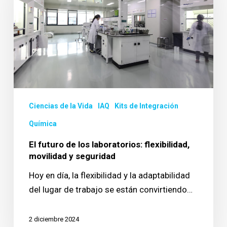
los
laboratorios:
flexibilidad,
movilidad
y
seguridad
Ciencias de la Vida
IAQ
Kits de Integración
Química
El futuro de los laboratorios: flexibilidad,
movilidad y seguridad
Hoy en día, la flexibilidad y la adaptabilidad
del lugar de trabajo se están convirtiendo…
2 diciembre 2024