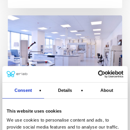
Cómo
reducir
el
impacto
medioambiental
de
los
laboratorios
con
Consent
Details
About
la
filtración
Ciencias de la Vida
IAQ
Kits de Integración
del
This website uses cookies
Química
aire
We use cookies to personalise content and ads, to
Cómo reducir el impacto medioambiental
provide social media features and to analyse our traffic.