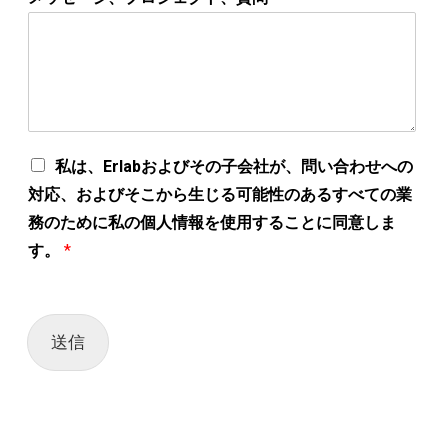
A
私は、Erlabおよびその子会社が、問い合わせへの
c
対応、およびそこから生じる可能性のあるすべての業
c
o
務のために私の個人情報を使用することに同意しま
r
す。
*
d
R
G
P
D
送信
*