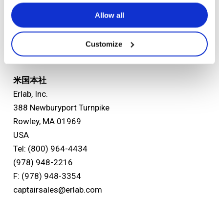
FRANCE
Allow all
Tel: +33 (0) 2 32 09 55 80
F: +33 (0) 2 32 09 55 90
Customize
ventes@erlab.net
米国本社
Erlab, Inc.
388 Newburyport Turnpike
Rowley, MA 01969
USA
Tel: (800) 964-4434
(978) 948-2216
F: (978) 948-3354
captairsales@erlab.com