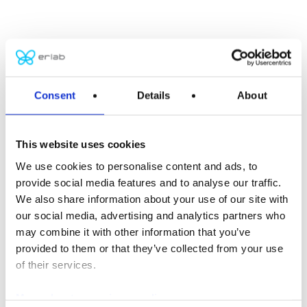
アジア本社
Kunshan Erlab D.F.S Co.,Ltd
Consent
Details
About
No. 886, Jujin Road, German Industrial Park,
Zhangpu, Kunshan City,
Jiangsu Province
This website uses cookies
P.R. China 215321
We use cookies to personalise content and ads, to
Tel: +86 (0) 512 5781 4081
provide social media features and to analyse our traffic.
F: +86 (0) 512 5781 4082
We also share information about your use of our site with
erlab-sales@erlab.net
our social media, advertising and analytics partners who
may combine it with other information that you’ve
欧州本社
provided to them or that they’ve collected from your use
of their services.
Erlab D.F.S S.A.S
Parc d’Affaires des Portes – BP403
More about our privacy policy
27104 Val de Reuil Cedex